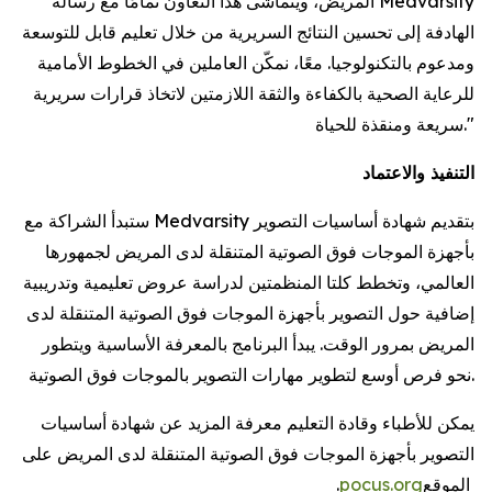
المريض، ويتماشى هذا التعاون تمامًا مع رسالة Medvarsity
الهادفة إلى تحسين النتائج السريرية من خلال تعليم قابل للتوسعة
ومدعوم بالتكنولوجيا. معًا، نمكّن العاملين في الخطوط الأمامية
للرعاية الصحية بالكفاءة والثقة اللازمتين لاتخاذ قرارات سريرية
سريعة ومنقذة للحياة."
التنفيذ والاعتماد
ستبدأ الشراكة مع Medvarsity بتقديم شهادة أساسيات التصوير
بأجهزة الموجات فوق الصوتية المتنقلة لدى المريض لجمهورها
العالمي، وتخطط كلتا المنظمتين لدراسة عروض تعليمية وتدريبية
إضافية حول التصوير بأجهزة الموجات فوق الصوتية المتنقلة لدى
المريض بمرور الوقت. يبدأ البرنامج بالمعرفة الأساسية ويتطور
نحو فرص أوسع لتطوير مهارات التصوير بالموجات فوق الصوتية.
يمكن للأطباء وقادة التعليم معرفة المزيد عن شهادة أساسيات
التصوير بأجهزة الموجات فوق الصوتية المتنقلة لدى المريض على
الموقع
pocus.org
.