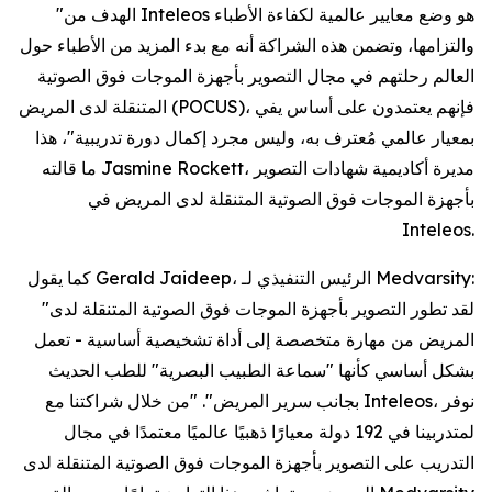
"الهدف من Inteleos هو وضع معايير عالمية لكفاءة الأطباء
والتزامها، وتضمن هذه الشراكة أنه مع بدء المزيد من الأطباء حول
العالم رحلتهم في مجال التصوير بأجهزة الموجات فوق الصوتية
المتنقلة لدى المريض (POCUS)، فإنهم يعتمدون على أساس يفي
بمعيار عالمي مُعترف به، وليس مجرد إكمال دورة تدريبية"، هذا
ما قالته Jasmine Rockett، مديرة أكاديمية شهادات التصوير
بأجهزة الموجات فوق الصوتية المتنقلة لدى المريض في
Inteleos.
كما يقول Gerald Jaideep، الرئيس التنفيذي لـ Medvarsity:
"لقد تطور التصوير بأجهزة الموجات فوق الصوتية المتنقلة لدى
المريض من مهارة متخصصة إلى أداة تشخيصية أساسية - تعمل
بشكل أساسي كأنها "سماعة الطبيب البصرية" للطب الحديث
بجانب سرير المريض". "من خلال شراكتنا مع Inteleos، نوفر
لمتدربينا في 192 دولة معيارًا ذهبيًا عالميًا معتمدًا في مجال
التدريب على التصوير بأجهزة الموجات فوق الصوتية المتنقلة لدى