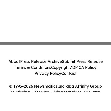
About
Press Release Archive
Submit Press Release
Terms & Conditions
Copyright/DMCA Policy
Privacy Policy
Contact
© 1995-2026 Newsmatics Inc. dba Affinity Group
Publishing & Healthy Living Maldives. All Rights
Reserved.
Cookie Settings / Your Privacy Choices