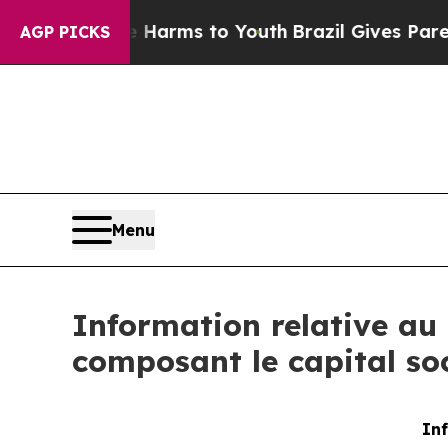
 to Abate Harms to Youth
Brazil Gives Parents So
AGP PICKS
Menu
Information relative au 
composant le capital so
Inf