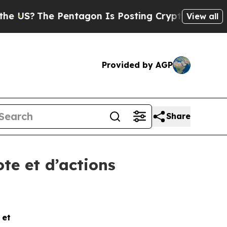
S?
The Pentagon Is Posting Cryptic Biblical Mess
View all
Provided by AGP
Share
te et d’actions
e et